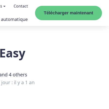
os
Contact
Télécharger maintenant
r automatique
propos de nous
pilotes
enir un affilié
 Easy
sances Windows
esse
Easy
uvertures de magazines
and 4 others
our : il y a 1 an