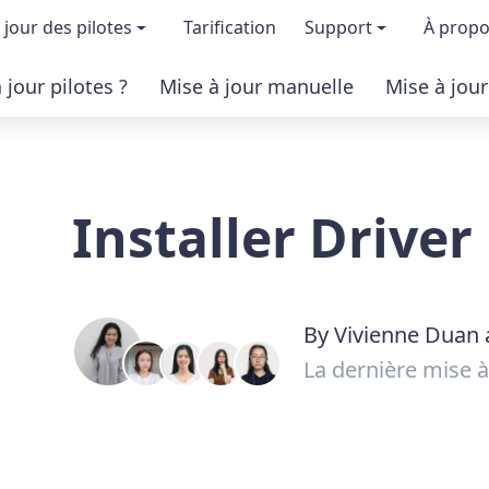
 jour des pilotes
Tarification
Support
À prop
jour pilotes ?
Mise à jour manuelle
Mise à jou
ion & fonctionnalités
FAQs
À 
 la version gratuite
Certification des 
Dev
Installer Driver
version pro
Base de connais
Pr
Aide pour Driver 
Co
By Vivienne Duan 
La dernière mise à j