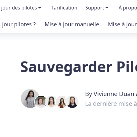
 jour des pilotes
Tarification
Support
À prop
jour pilotes ?
Mise à jour manuelle
Mise à jou
ion & fonctionnalités
FAQs
À 
 la version gratuite
Certification des 
Dev
Sauvegarder Pil
version pro
Base de connais
Pr
Aide pour Driver 
Co
By Vivienne Duan 
La dernière mise à j