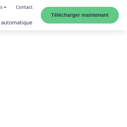
os
Contact
Télécharger maintenant
r automatique
propos de nous
pilotes
enir un affilié
sances Windows
esse
Easy
uvertures de magazines