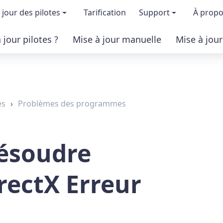
 jour des pilotes
Tarification
Support
À prop
jour pilotes ?
Mise à jour manuelle
Mise à jou
ion & fonctionnalités
FAQs
À 
 la version gratuite
Certification des 
Dev
es
›
Problèmes des programmes
version pro
Base de connais
Pr
Aide pour Driver 
Co
ésoudre
rectX Erreur