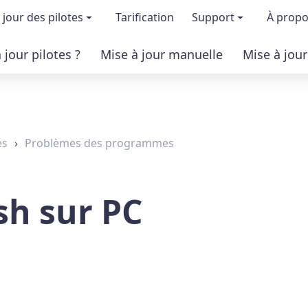
 jour des pilotes
Tarification
Support
À prop
jour pilotes ?
Mise à jour manuelle
Mise à jou
ion & fonctionnalités
FAQs
À 
 la version gratuite
Certification des 
Dev
es
›
Problèmes des programmes
version pro
Base de connais
Pr
Aide pour Driver 
Co
sh sur PC