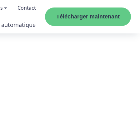
os
Contact
Télécharger maintenant
r automatique
propos de nous
pilotes
enir un affilié
sances Windows
esse
Easy
uvertures de magazines